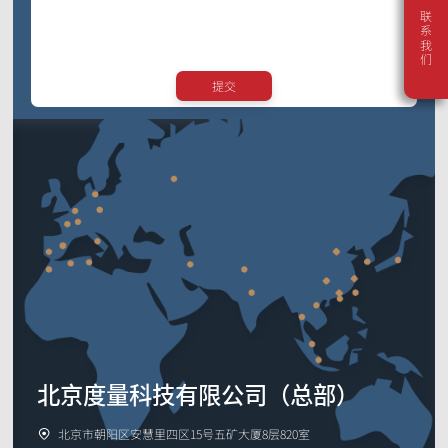
传媒娱乐
联系我们
河北省
动作捕捉系统套装
山西省
内蒙古自治区
VRT动作捕捉系统套装
提交
辽宁省
机器人开发平台
吉林省
黑龙江省
Crazyflie & Crazyswarm
多智能体集群编队实验平台
上海市
影擎（ShadowEngine）机器人AI训练平台
江苏省
浙江省
开发者工具
安徽省
福建省
多模态数据捕获与管理
江西省
山东省
集成产品
河南省
查看全部集成产品
北京度量科技有限公司（总部）
湖北省
湖南省
北京市朝阳区安慧里四区15号五矿大厦8层820室