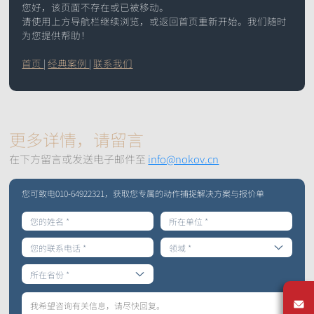
您好，该页面不存在或已被移动。
手
提供仿生机器人的步
提供高精度六自由度
请使用上方导航栏继续浏览，或返回首页重新开始。我们随时
涵盖灵巧手、机械
Mars系列
水下动捕相机
态和运动的追踪定位
运动学数据，实现机
为您提供帮助！
臂、软体机器人等应
常见问题
XINGYING操作手册
IROS 2025专栏
械臂的精准定位
用
首页
|
经典案例
|
联系我们
ICRA 2026专栏
Pluto系列
Orbit系列
船舶、海洋和水下应
医疗机器人&高精度手
位移测量&大范围三坐
用
术导航
标测量
更多详情，请留言
水动力实验室中，船
手术导航、手术机器
快速获取位移和变形
舶或水下运动物体六
人、连续体机器人、
信息
在下方留言或发送电子邮件至
info@nokov.cn
自由度运动数据获取
软体机器人
软件
同步设备
配件
Mars Hybrid系列
您可致电010-64922321，获取您专属的动作捕捉解决方案与报价单
AI Markerless动作捕捉
机器人/无人机
VR/AR/XR
北京市
Astra无标记点
运动康复
动作捕捉系统
天津市