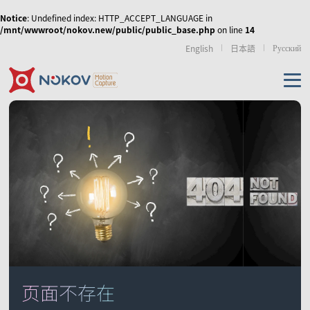
Notice
: Undefined index: HTTP_ACCEPT_LANGUAGE in
/mnt/wwwroot/nokov.new/public/public_base.php
on line
14
Русский
English
日本語
机器人无人机
虚拟现实
运动康复
传媒娱乐
无人机集群、协同控
人形机器人与具身智
外骨骼机器人
制和移动机器人
能
产品
使外骨骼机器人运动
NOKOV 度量动作捕捉
从动作采集到策略训
步态更加拟人化，实
资源及支持
的天地空多智能体的
练的高质量动作数据
现人机共融
数字人虚拟直播
影视动画动捕实训室
虚拟拍摄/XR
协同控制
解决方案
相机
页面不存在
技术资讯
经典案例
相关论文
游戏、影视动画制作
仿生机器人
手部动作捕捉与灵巧
机械臂