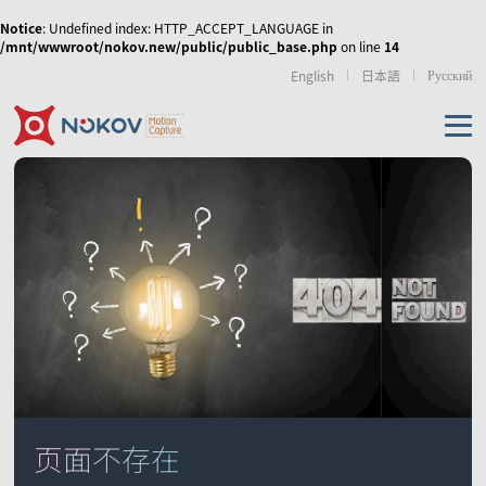
Notice
: Undefined index: HTTP_ACCEPT_LANGUAGE in
/mnt/wwwroot/nokov.new/public/public_base.php
on line
14
Русский
English
日本語
机器人无人机
虚拟现实
运动康复
传媒娱乐
无人机集群、协同控
人形机器人与具身智
外骨骼机器人
制和移动机器人
能
产品
使外骨骼机器人运动
NOKOV 度量动作捕捉
从动作采集到策略训
步态更加拟人化，实
资源及支持
的天地空多智能体的
练的高质量动作数据
现人机共融
数字人虚拟直播
影视动画动捕实训室
虚拟拍摄/XR
协同控制
解决方案
相机
页面不存在
技术资讯
经典案例
相关论文
游戏、影视动画制作
仿生机器人
手部动作捕捉与灵巧
机械臂