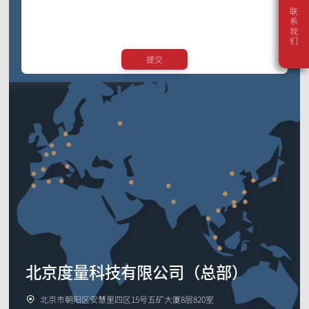
传媒娱乐
联系我们
河北省
动作捕捉系统套装
山西省
内蒙古自治区
VRT动作捕捉系统套装
提交
辽宁省
机器人开发平台
吉林省
黑龙江省
Crazyflie & Crazyswarm
多智能体集群编队实验平台
上海市
影擎（ShadowEngine）机器人AI训练平台
江苏省
浙江省
开发者工具
安徽省
福建省
多模态数据捕获与管理
江西省
山东省
集成产品
河南省
查看全部集成产品
北京度量科技有限公司（总部）
湖北省
湖南省
北京市朝阳区安慧里四区15号五矿大厦8层820室