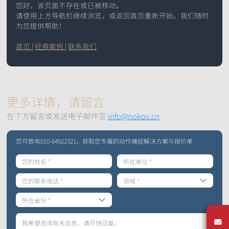
您好，该页面不存在或已被移动。
手
提供仿生机器人的步
提供高精度六自由度
请使用上方导航栏继续浏览，或返回首页重新开始。我们随时
涵盖灵巧手、机械
Mars系列
水下动捕相机
态和运动的追踪定位
运动学数据，实现机
为您提供帮助！
臂、软体机器人等应
常见问题
XINGYING操作手册
IROS 2025专栏
械臂的精准定位
用
首页
|
经典案例
|
联系我们
ICRA 2026专栏
Pluto系列
Orbit系列
船舶、海洋和水下应
医疗机器人&高精度手
位移测量&大范围三坐
用
术导航
标测量
更多详情，请留言
水动力实验室中，船
手术导航、手术机器
快速获取位移和变形
舶或水下运动物体六
人、连续体机器人、
信息
在下方留言或发送电子邮件至
info@nokov.cn
自由度运动数据获取
软体机器人
软件
同步设备
配件
Mars Hybrid系列
您可致电010-64922321，获取您专属的动作捕捉解决方案与报价单
AI Markerless动作捕捉
机器人/无人机
VR/AR/XR
北京市
Astra无标记点
运动康复
动作捕捉系统
天津市