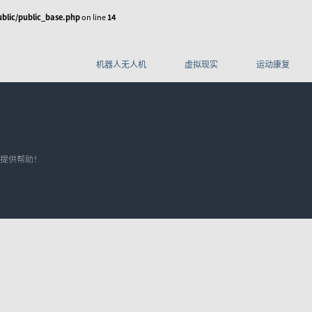
lic/public_base.php
on line
14
机器人无人机
虚拟现实
运动康复
AI Mark
拟拍摄/XR
相关论文
游戏、影视动画制
常见问题
XINGYING操作手
作
册
提供帮助！
仿生机器人
手部动作捕捉与灵
机械臂
船
巧手
Pluto系列
Orbit系列
A
动
动步
提供仿生机器人的步态
涵盖灵巧手、机械臂、
提供高精度六自由度运
水
现人
和运动的追踪定位
软体机器人等应用
动学数据，实现机械臂
或
的精准定位
度
同步设备
配件
开发者工具