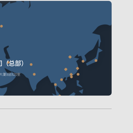
查看全部集成产品
司（总部）
厦8层820室