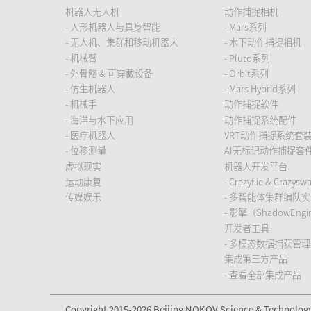
安徽省
机器人无人机
动作捕捉相机
福建省
- 人形机器人与具身智能
- Mars系列
- 无人机、集群和移动机器人
- 水下动作捕捉相机
江西省
- 机械臂
- Pluto系列
山东省
- 外骨骼 & 可穿戴设备
- Orbit系列
河南省
- 仿生机器人
- Mars Hybrid系列
湖北省
- 机械手
动作捕捉软件
湖南省
- 海洋与水下应用
动作捕捉系统配件
广东省
- 医疗机器人
VRT动作捕捉系统套
- 位移测量
AI无标记动作捕捉套
广西壮族自治区
虚拟现实
机器人开发平台
海南省
运动康复
- Crazyflie & Crazys
重庆市
传媒娱乐
- 多智能体集群编队
四川省
- 影擎（ShadowEn
贵州省
开发者工具
云南省
- 多模态数据捕获管理
集成第三方产品
西藏自治区
- 查看全部集成产品
陕西省
甘肃省
Copyright 2015-2026 Beijing NOKOV Science & Technology C