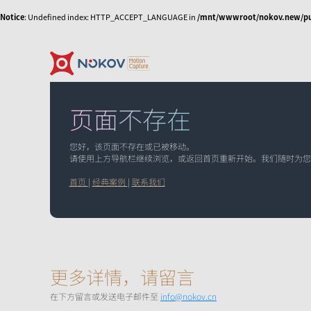
Notice
: Undefined index: HTTP_ACCEPT_LANGUAGE in
/mnt/wwwroot/nokov.new/pub
页面不存在
相机
数字人虚拟直播
技术资讯
影视动画动捕实训
经典案例
虚
室
您好，该页面不存在或已被移动。
请使用上方导航栏继续浏览，或返回首页重新开始。我们随时为您
无人机集群、协同
人形机器人与具身
外骨骼机器人
控制和移动机器人
智能
首页
|
经典案例
|
联系我们
Mars系列
水下动捕相机
NOKOV 度量动作捕捉
从动作采集到策略训练
使外骨骼机器人运
的天地空多智能体的协
的高质量动作数据解决
态更加拟人化，实
同控制
方案
机共融
软件
Mars Hybrid系列
更多详情，请留言
在下方留言或发送电子邮件至
info@nokov.cn
机器人开发平台