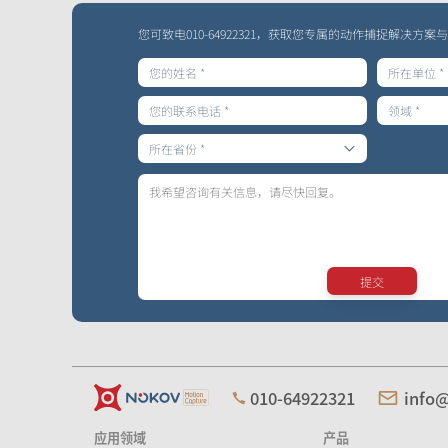
Crazyflie & Crazyswarm
您可致电010-64922321，获取您专属的动作捕捉解决方案
多智能体集群编队实验平台
影擎（ShadowEngine）机器人AI训练平台
机器人/无
VR/AR/XR
北京市
运动康复
天津市
传媒娱乐
河北省
山西省
内蒙古自治区
提交
辽宁省
吉林省
黑龙江省
上海市
010-64922321
info
江苏省
浙江省
应用领域
产品