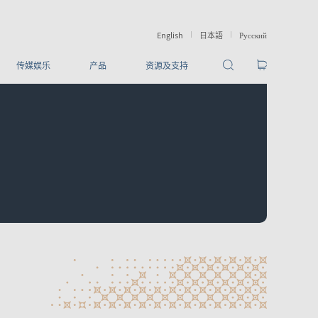
English
日本語
Русский
传媒娱乐
产品
资源及支持
erless动作捕捉
动作捕捉系统套装
IROS 2025专栏
ICRA 2026专栏
VRT动作捕捉系统套装
舶、海洋和水下
医疗机器人&高精
位移测量&大范围
应用
度手术导航
三坐标测量
stra无标记点
作捕捉系统
动力实验室中，船舶
手术导航、手术机器
快速获取位移和变形信
水下运动物体六自由
人、连续体机器人、软
息
运动数据获取
体机器人
集成产品