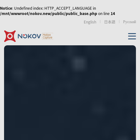
Notice
: Undefined index: HTTP_ACCEPT_LANGUAGE in
/mnt/wwwroot/nokov.new/public/public_base.php
on line
14
Русский
English
日本語
机器人无人机
虚拟现实
运动康复
传媒娱乐
无人机集群、协同控
人形机器人与具身智
外骨骼机器人
制和移动机器人
能
产品
使外骨骼机器人运动
NOKOV 度量动作捕捉
从动作采集到策略训
步态更加拟人化，实
资源及支持
的天地空多智能体的
练的高质量动作数据
现人机共融
数字人虚拟直播
影视动画动捕实训室
虚拟拍摄/XR
协同控制
解决方案
相机
技术资讯
经典案例
相关论文
游戏、影视动画制作
仿生机器人
手部动作捕捉与灵巧
机械臂