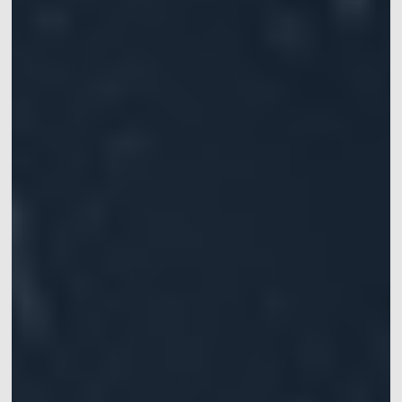
手
提供仿生机器人的步
提供高精度六自由度
涵盖灵巧手、机械
Mars系列
水下动捕相机
态和运动的追踪定位
运动学数据，实现机
臂、软体机器人等应
常见问题
XINGYING操作手册
IROS 2025专栏
械臂的精准定位
用
ICRA 2026专栏
Pluto系列
Orbit系列
船舶、海洋和水下应
医疗机器人&高精度手
位移测量&大范围三坐
用
术导航
标测量
水动力实验室中，船
手术导航、手术机器
快速获取位移和变形
舶或水下运动物体六
人、连续体机器人、
信息
自由度运动数据获取
软体机器人
软件
同步设备
配件
Mars Hybrid系列
AI Markerless动作捕捉
Astra无标记点
动作捕捉系统