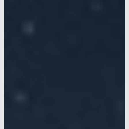
动作捕捉系统套装
VRT动作捕捉系统套装
机器人开发平台
Crazyflie & Crazyswarm
多智能体集群编队实验平台
影擎（ShadowEngine）机器人AI训练平台
开发者工具
多模态数据捕获与管理
集成产品
查看全部集成产品