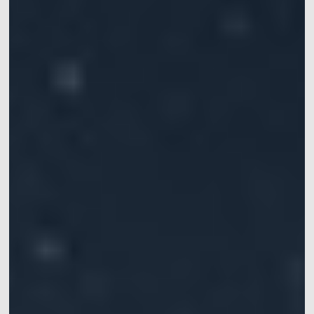
动作捕捉系统套装
VRT动作捕捉系统套装
机器人开发平台
Crazyflie & Crazyswarm
多智能体集群编队实验平台
影擎（ShadowEngine）机器人AI训练平台
开发者工具
多模态数据捕获与管理
集成产品
查看全部集成产品