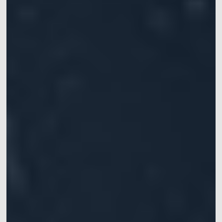
手
提供仿生机器人的步
提供高精度六自由度
涵盖灵巧手、机械
Mars系列
水下动捕相机
态和运动的追踪定位
运动学数据，实现机
臂、软体机器人等应
常见问题
XINGYING操作手册
IROS 2025专栏
械臂的精准定位
用
ICRA 2026专栏
Pluto系列
Orbit系列
船舶、海洋和水下应
医疗机器人&高精度手
位移测量&大范围三坐
用
术导航
标测量
水动力实验室中，船
手术导航、手术机器
快速获取位移和变形
舶或水下运动物体六
人、连续体机器人、
信息
自由度运动数据获取
软体机器人
软件
同步设备
配件
Mars Hybrid系列
AI Markerless动作捕捉
Astra无标记点
动作捕捉系统