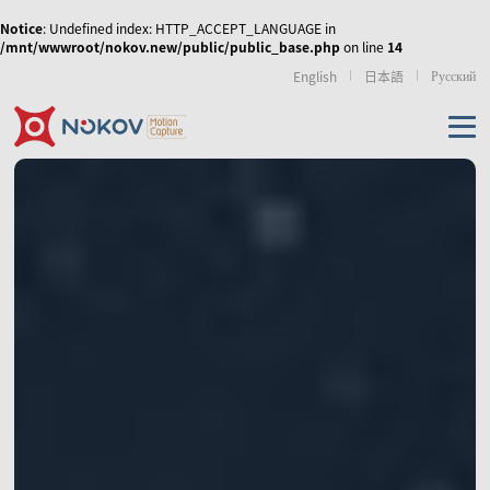
Notice
: Undefined index: HTTP_ACCEPT_LANGUAGE in
/mnt/wwwroot/nokov.new/public/public_base.php
on line
14
Русский
English
日本語
机器人无人机
虚拟现实
运动康复
传媒娱乐
无人机集群、协同控
人形机器人与具身智
外骨骼机器人
制和移动机器人
能
产品
使外骨骼机器人运动
NOKOV 度量动作捕捉
从动作采集到策略训
步态更加拟人化，实
资源及支持
的天地空多智能体的
练的高质量动作数据
现人机共融
数字人虚拟直播
影视动画动捕实训室
虚拟拍摄/XR
协同控制
解决方案
相机
技术资讯
经典案例
相关论文
游戏、影视动画制作
仿生机器人
手部动作捕捉与灵巧
机械臂