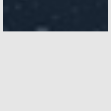
无人机室内定位与自主建造
无人机室内定位与自主建造
客 户
同济大学建筑系
场地大小
5米×6米
协同控制、六自由度信息、偏航角Yaw，横
关 键 词