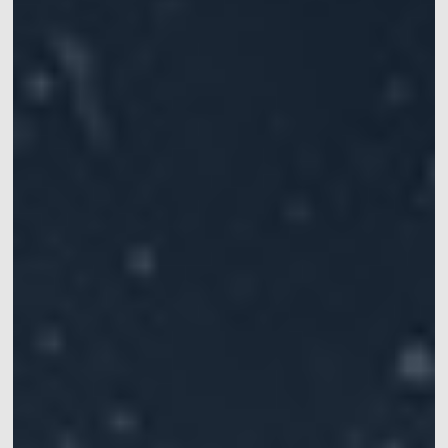
手
提供仿生机器人的步
提供高精度六自由度
涵盖灵巧手、机械
Mars系列
水下动捕相机
态和运动的追踪定位
运动学数据，实现机
臂、软体机器人等应
常见问题
XINGYING操作手册
IROS 2025专栏
械臂的精准定位
用
ICRA 2026专栏
Pluto系列
Orbit系列
船舶、海洋和水下应
医疗机器人&高精度手
位移测量&大范围三坐
用
术导航
标测量
水动力实验室中，船
手术导航、手术机器
快速获取位移和变形
舶或水下运动物体六
人、连续体机器人、
信息
自由度运动数据获取
软体机器人
软件
同步设备
配件
Mars Hybrid系列
AI Markerless动作捕捉
Astra无标记点
动作捕捉系统