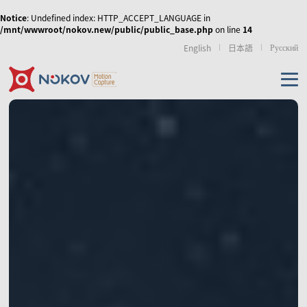
Notice
: Undefined index: HTTP_ACCEPT_LANGUAGE in
/mnt/wwwroot/nokov.new/public/public_base.php
on line
14
Русский
English
日本語
机器人无人机
虚拟现实
运动康复
传媒娱乐
无人机集群、协同控
人形机器人与具身智
外骨骼机器人
制和移动机器人
能
产品
使外骨骼机器人运动
NOKOV 度量动作捕捉
从动作采集到策略训
步态更加拟人化，实
资源及支持
的天地空多智能体的
练的高质量动作数据
现人机共融
数字人虚拟直播
影视动画动捕实训室
虚拟拍摄/XR
协同控制
解决方案
相机
技术资讯
经典案例
相关论文
游戏、影视动画制作
仿生机器人
手部动作捕捉与灵巧
机械臂