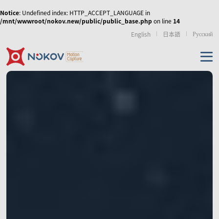
Notice
: Undefined index: HTTP_ACCEPT_LANGUAGE in
/mnt/wwwroot/nokov.new/public/public_base.php
on line
14
Русский
English
日本語
机器人无人机
虚拟现实
运动康复
传媒娱乐
无人机集群、协同控
人形机器人与具身智
外骨骼机器人
制和移动机器人
能
产品
使外骨骼机器人运动
NOKOV 度量动作捕捉
从动作采集到策略训
步态更加拟人化，实
资源及支持
的天地空多智能体的
练的高质量动作数据
现人机共融
数字人虚拟直播
影视动画动捕实训室
虚拟拍摄/XR
协同控制
解决方案
相机
技术资讯
经典案例
相关论文
游戏、影视动画制作
仿生机器人
手部动作捕捉与灵巧
机械臂