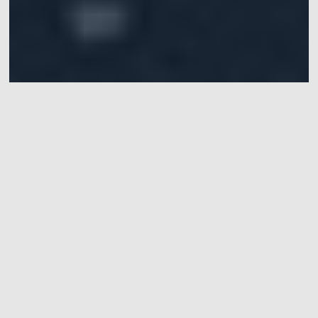
ICRA 2024 首个全矢量自主水下
机器人
ICRA 2024 首个全矢量自主水下机器人
客 户
大连海事大学
场地大小
5米×3米×1.5米室内矩形水池
全矢量自主水下机器人 自主水下操控架构
关 键 词
模型预测控制