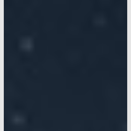
动作捕捉系统套装
VRT动作捕捉系统套装
机器人开发平台
Crazyflie & Crazyswarm
多智能体集群编队实验平台
影擎（ShadowEngine）机器人AI训练平台
开发者工具
多模态数据捕获与管理
集成产品
查看全部集成产品