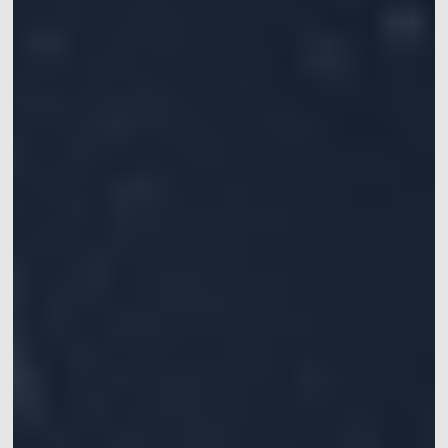
手
提供仿生机器人的步
提供高精度六自由度
涵盖灵巧手、机械
Mars系列
水下动捕相机
态和运动的追踪定位
运动学数据，实现机
臂、软体机器人等应
常见问题
XINGYING操作手册
IROS 2025专栏
械臂的精准定位
用
ICRA 2026专栏
Pluto系列
Orbit系列
船舶、海洋和水下应
医疗机器人&高精度手
位移测量&大范围三坐
用
术导航
标测量
水动力实验室中，船
手术导航、手术机器
快速获取位移和变形
舶或水下运动物体六
人、连续体机器人、
信息
自由度运动数据获取
软体机器人
软件
同步设备
配件
Mars Hybrid系列
AI Markerless动作捕捉
Astra无标记点
动作捕捉系统