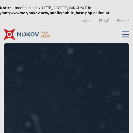
Notice
: Undefined index: HTTP_ACCEPT_LANGUAGE in
/mnt/wwwroot/nokov.new/public/public_base.php
on line
14
Русский
English
日本語
机器人无人机
虚拟现实
运动康复
传媒娱乐
无人机集群、协同控
人形机器人与具身智
外骨骼机器人
制和移动机器人
能
产品
使外骨骼机器人运动
NOKOV 度量动作捕捉
从动作采集到策略训
步态更加拟人化，实
资源及支持
的天地空多智能体的
练的高质量动作数据
现人机共融
数字人虚拟直播
影视动画动捕实训室
虚拟拍摄/XR
协同控制
解决方案
相机
技术资讯
经典案例
相关论文
游戏、影视动画制作
仿生机器人
手部动作捕捉与灵巧
机械臂