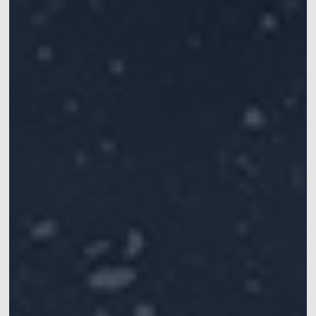
手
提供仿生机器人的步
提供高精度六自由度
涵盖灵巧手、机械
Mars系列
水下动捕相机
态和运动的追踪定位
运动学数据，实现机
臂、软体机器人等应
常见问题
XINGYING操作手册
IROS 2025专栏
械臂的精准定位
用
ICRA 2026专栏
Pluto系列
Orbit系列
船舶、海洋和水下应
医疗机器人&高精度手
位移测量&大范围三坐
用
术导航
标测量
水动力实验室中，船
手术导航、手术机器
快速获取位移和变形
舶或水下运动物体六
人、连续体机器人、
信息
自由度运动数据获取
软体机器人
软件
同步设备
配件
Mars Hybrid系列
AI Markerless动作捕捉
Astra无标记点
动作捕捉系统