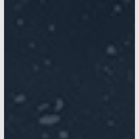
手
提供仿生机器人的步
提供高精度六自由度
涵盖灵巧手、机械
Mars系列
水下动捕相机
态和运动的追踪定位
运动学数据，实现机
臂、软体机器人等应
常见问题
XINGYING操作手册
IROS 2025专栏
械臂的精准定位
用
ICRA 2026专栏
Pluto系列
Orbit系列
船舶、海洋和水下应
医疗机器人&高精度手
位移测量&大范围三坐
用
术导航
标测量
水动力实验室中，船
手术导航、手术机器
快速获取位移和变形
舶或水下运动物体六
人、连续体机器人、
信息
自由度运动数据获取
软体机器人
软件
同步设备
配件
Mars Hybrid系列
AI Markerless动作捕捉
Astra无标记点
动作捕捉系统