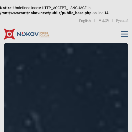
Notice
: Undefined index: HTTP_ACCEPT_LANGUAGE in
/mnt/wwwroot/nokov.new/public/public_base.php
on line
14
Русский
English
日本語
机器人无人机
虚拟现实
运动康复
传媒娱乐
无人机集群、协同控
人形机器人与具身智
外骨骼机器人
制和移动机器人
能
产品
使外骨骼机器人运动
NOKOV 度量动作捕捉
从动作采集到策略训
步态更加拟人化，实
资源及支持
的天地空多智能体的
练的高质量动作数据
现人机共融
数字人虚拟直播
影视动画动捕实训室
虚拟拍摄/XR
协同控制
解决方案
相机
技术资讯
经典案例
相关论文
游戏、影视动画制作
仿生机器人
手部动作捕捉与灵巧
机械臂