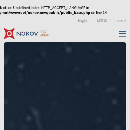
Notice
: Undefined index: HTTP_ACCEPT_LANGUAGE in
/mnt/wwwroot/nokov.new/public/public_base.php
on line
14
Русский
English
日本語
机器人无人机
虚拟现实
运动康复
传媒娱乐
无人机集群、协同控
人形机器人与具身智
外骨骼机器人
制和移动机器人
能
产品
使外骨骼机器人运动
NOKOV 度量动作捕捉
从动作采集到策略训
步态更加拟人化，实
资源及支持
的天地空多智能体的
练的高质量动作数据
现人机共融
数字人虚拟直播
影视动画动捕实训室
虚拟拍摄/XR
协同控制
解决方案
相机
技术资讯
经典案例
相关论文
游戏、影视动画制作
仿生机器人
手部动作捕捉与灵巧
机械臂