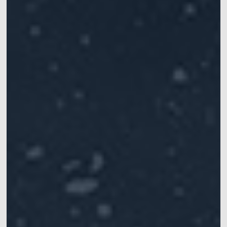
手
提供仿生机器人的步
提供高精度六自由度
涵盖灵巧手、机械
Mars系列
水下动捕相机
态和运动的追踪定位
运动学数据，实现机
臂、软体机器人等应
常见问题
XINGYING操作手册
IROS 2025专栏
械臂的精准定位
用
ICRA 2026专栏
Pluto系列
Orbit系列
船舶、海洋和水下应
医疗机器人&高精度手
位移测量&大范围三坐
用
术导航
标测量
水动力实验室中，船
手术导航、手术机器
快速获取位移和变形
舶或水下运动物体六
人、连续体机器人、
信息
自由度运动数据获取
软体机器人
软件
同步设备
配件
Mars Hybrid系列
AI Markerless动作捕捉
Astra无标记点
动作捕捉系统