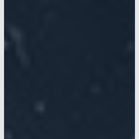
手
提供仿生机器人的步
提供高精度六自由度
涵盖灵巧手、机械
Mars系列
水下动捕相机
态和运动的追踪定位
运动学数据，实现机
臂、软体机器人等应
常见问题
XINGYING操作手册
IROS 2025专栏
械臂的精准定位
用
ICRA 2026专栏
Pluto系列
Orbit系列
船舶、海洋和水下应
医疗机器人&高精度手
位移测量&大范围三坐
用
术导航
标测量
水动力实验室中，船
手术导航、手术机器
快速获取位移和变形
舶或水下运动物体六
人、连续体机器人、
信息
自由度运动数据获取
软体机器人
软件
同步设备
配件
Mars Hybrid系列
AI Markerless动作捕捉
Astra无标记点
动作捕捉系统