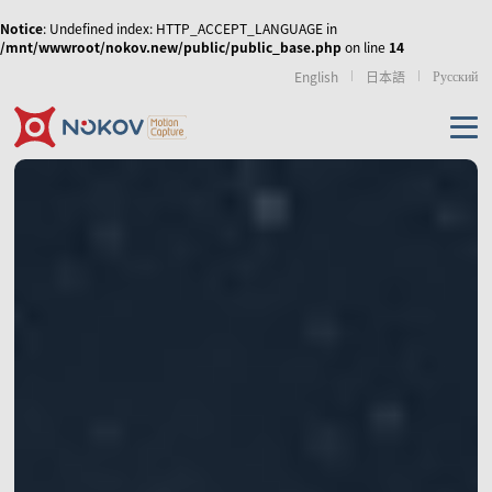
Notice
: Undefined index: HTTP_ACCEPT_LANGUAGE in
/mnt/wwwroot/nokov.new/public/public_base.php
on line
14
Русский
English
日本語
机器人无人机
虚拟现实
运动康复
传媒娱乐
无人机集群、协同控
人形机器人与具身智
外骨骼机器人
制和移动机器人
能
产品
使外骨骼机器人运动
NOKOV 度量动作捕捉
从动作采集到策略训
步态更加拟人化，实
资源及支持
的天地空多智能体的
练的高质量动作数据
现人机共融
数字人虚拟直播
影视动画动捕实训室
虚拟拍摄/XR
协同控制
解决方案
相机
技术资讯
经典案例
相关论文
游戏、影视动画制作
仿生机器人
手部动作捕捉与灵巧
机械臂